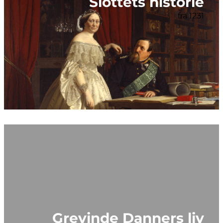
Slottets historie
fra 1231
Grevinde Danners liv