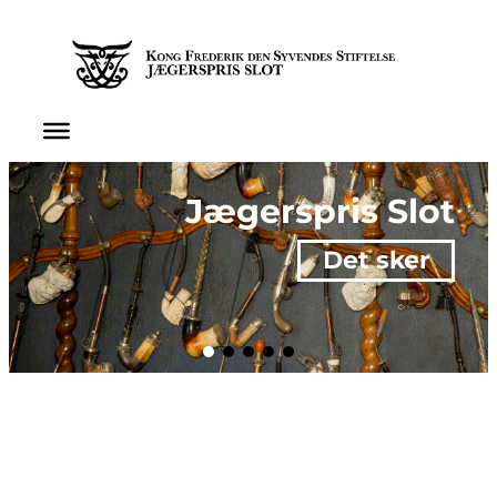
Spring
til
indhold
Jægerspris Slot
Det sker
Museum
siden 1865