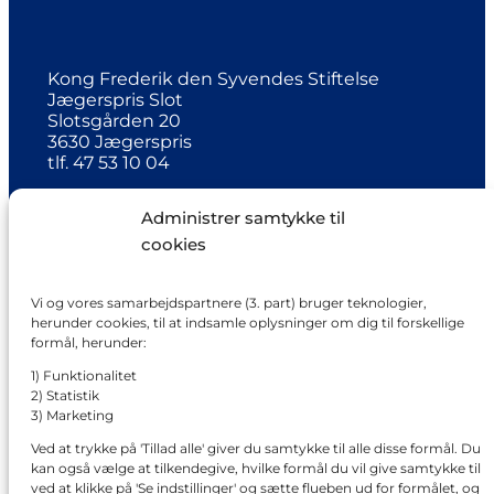
Kong Frederik den Syvendes Stiftelse
Jægerspris Slot
Slotsgården 20
3630 Jægerspris
tlf. 47 53 10 04
kf@kongfrederik.dk
Administrer samtykke til
museum@kongfrederik.dk
cookies
Vi og vores samarbejdspartnere (3. part) bruger teknologier,
Facebook
Jægerspris Slot
herunder cookies, til at indsamle oplysninger om dig til forskellige
formål, herunder:
1) Funktionalitet
2) Statistik
Instagram
3) Marketing
@jaegersprisslot
Ved at trykke på 'Tillad alle' giver du samtykke til alle disse formål. Du
kan også vælge at tilkendegive, hvilke formål du vil give samtykke til
ved at klikke på 'Se indstillinger' og sætte flueben ud for formålet, og